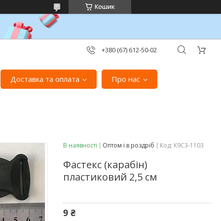
Кошик
+380 (67) 612-50-02
Доставка та оплата
Про нас
В наявності
Оптом і в роздріб
Код:
К9С3-1103
Фастекс (карабін)
пластиковий 2,5 см
9 ₴