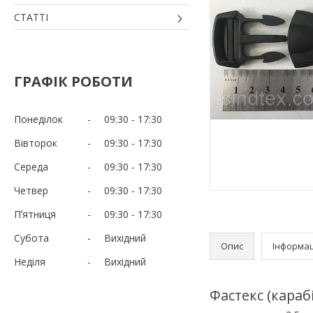
СТАТТІ
ГРАФІК РОБОТИ
Понеділок
09:30
17:30
Вівторок
09:30
17:30
Середа
09:30
17:30
Четвер
09:30
17:30
Пʼятниця
09:30
17:30
Субота
Вихідний
Опис
Інформац
Неділя
Вихідний
Фастекс (караб