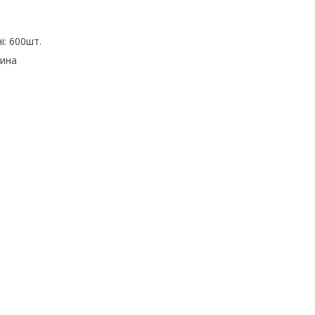
й
і: 600шт.
чина