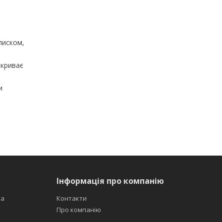
лиском,
екриває
и
Інформація про компанію
ка
Контакти
Про компанію