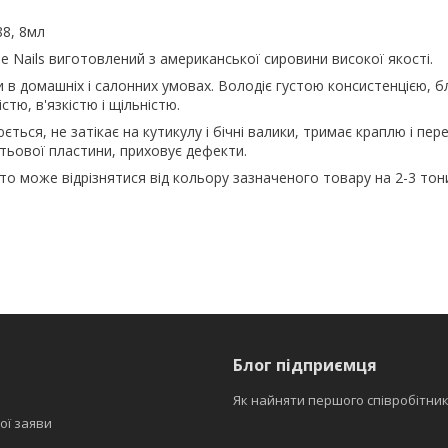
88, 8мл
ee Nails виготовлений з американської сировини високої якості.
 в домашніх і салонних умовах. Володіє густою консистенцією, б
тю, в'язкістю і щільністю.
ться, не затікає на кутикулу і бічні валики, тримає краплю і пер
гтьової пластини, приховує дефекти.
ото може відрізнятися від кольору зазначеного товару на 2-3 тон
Блог підприємця
Як найняти першого співробітни
ої заяви