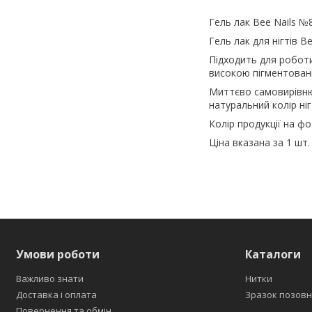
Гель лак Bee Nails №
Гель лак для нігтів B
Підходить для роботи
високою пігментованіс
Миттєво самовирівнює
натуральний колір ні
Колір продукції на ф
Ціна вказана за 1 шт.
Умови роботи
Каталоги
Важливо знати
Нитки
Доставка і оплата
Зразок позовн
Повернення та обмін