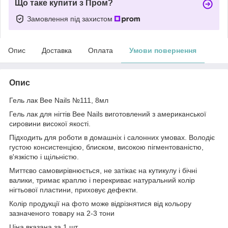
Що таке купити з Пром?
Замовлення під захистом
Опис
Доставка
Оплата
Умови повернення
Опис
Гель лак Bee Nails №111, 8мл
Гель лак для нігтів Bee Nails виготовлений з американської
сировини високої якості.
Підходить для роботи в домашніх і салонних умовах. Володіє
густою консистенцією, блиском, високою пігментованістю,
в'язкістю і щільністю.
Миттєво самовирівнюється, не затікає на кутикулу і бічні
валики, тримає краплю і перекриває натуральний колір
нігтьової пластини, приховує дефекти.
Колір продукції на фото може відрізнятися від кольору
зазначеного товару на 2-3 тони
Ціна вказана за 1 шт.