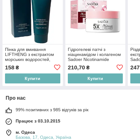
Пінка для вмивання
Гідрогелеві патчі з
Різд
LIFTHENG з екстрактом
ніацинамідом і колагеном
екст
морських водоростей,
Sadoer Nicotinamide
Sado
100мл
Collagen, 80 шт/100г
158
210,70
247
₴
₴
Купити
Купити
Про нас
99% позитивних з 985 відгуків за рік
Працює з 03.10.2015
м. Одеса
Базова, 17, Одеса, Україна