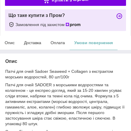
Що таке купити з Пром?
Замовлення під захистом
Опис
Доставка
Оплата
Умови повернення
Опис
Патчі для очей Sadoer Seaweed + Collagen з екстрактом
морських водоростей, 80 шт/100г
Патчі для очей SADOER з морськими водоростями та
колагеном - це експрес-догляд, який за 15-20 хвилин усуває
сліди втоми, набряки та темні кола під очима. Формула з 5
активними екстрактами (морські водорості, централа,
гамамеліс, алое, колаген) глибоко зволожує шкіру, підвищує її
пружність і згладжує дрібні зморшки. Після першого
застосування шкіра стає свіжою, еластичною і сяючою. В
упаковці 80 штук.