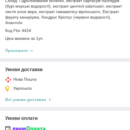
Склад: Гідролізований колаген, екстракт саргасум паллідум
(бурі морські водорості), екстракт центелі азіатської, екстракт
листя алое вера, екстракт гамамелісу віргінського, Екстракт
фрукту канаріума, Хондрус Кріспус (червоні водорості),
Алантоїн
Код Flor 4424
Ціна вказана за 1уп.
Приховати
Умови доставки
Нова Пошта
Укрпошта
Всі умови доставки
Умови оплати