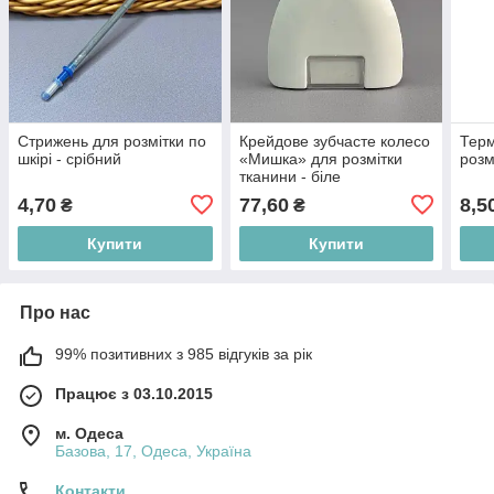
Стрижень для розмітки по
Крейдове зубчасте колесо
Терм
шкірі - срібний
«Мишка» для розмітки
розм
тканини - біле
4,70
77,60
8,5
₴
₴
Купити
Купити
Про нас
99% позитивних з 985 відгуків за рік
Працює з 03.10.2015
м. Одеса
Базова, 17, Одеса, Україна
Контакти