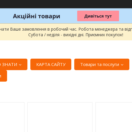
онати Ваше замовлення в робочий час. Робота менеджера та відпра
Субота / неділя - вихідні дні. Приємних покупок!
 ЗНАТИ
КАРТА САЙТУ
Товари та послуги
и