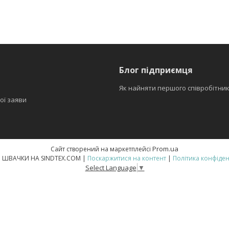
Блог підприємця
Як найняти першого співробітни
ої заяви
Prom.ua
Сайт створений на маркетплейсі
ВСЕ ДЛЯ ШВАЧКИ НА SINDTEX.COM |
Поскаржитися на контент
|
Політика конфіден
Select Language
▼