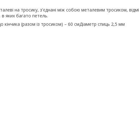
еталеві на тросику, з'єднані між собою металевим тросиком, відмі
 в яких багато петель.
до кінчика (разом із тросиком) – 60 смДіаметр спиць 2,5 мм