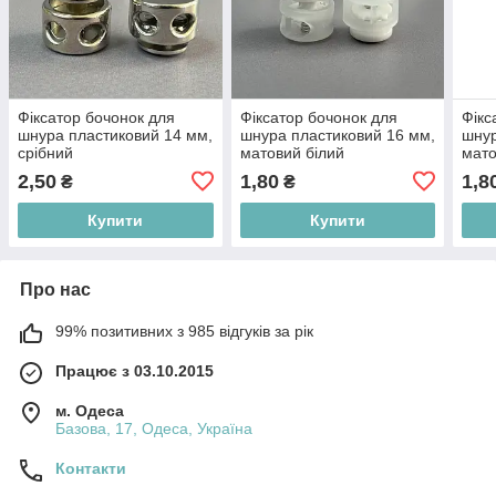
Фіксатор бочонок для
Фіксатор бочонок для
Фікс
шнура пластиковий 14 мм,
шнура пластиковий 16 мм,
шнур
срібний
матовий білий
мато
2,50
1,80
1,8
₴
₴
Купити
Купити
Про нас
99% позитивних з 985 відгуків за рік
Працює з 03.10.2015
м. Одеса
Базова, 17, Одеса, Україна
Контакти