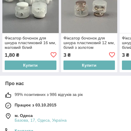
Фіксатор бочонок для
Фіксатор бочонок для
Фікс
шнура пластиковий 16 мм,
шнура пластиковий 12 мм,
шнур
матовий білий
білий з золотом
біли
1,80
3
3
₴
₴
₴
Купити
Купити
Про нас
99% позитивних з 986 відгуків за рік
Працює з 03.10.2015
м. Одеса
Базова, 17, Одеса, Україна
Контакти