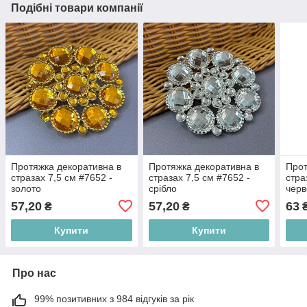
Подібні товари компанії
Протяжка декоративна в
Протяжка декоративна в
Прот
стразах 7,5 см #7652 -
стразах 7,5 см #7652 -
стра
золото
срібло
чер
57,20
57,20
63
₴
₴
Купити
Купити
Про нас
99% позитивних з 984 відгуків за рік