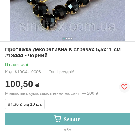
Протяжка декоративна в стразах 5,5х11 см
#13444 - чорний
В наявності
Код: К10С4-10008
Опт і роздріб
100,50
₴
Мінімальна сума замовлення на сайті — 200 ₴
84,30 ₴
від 10 шт.
Купити
або