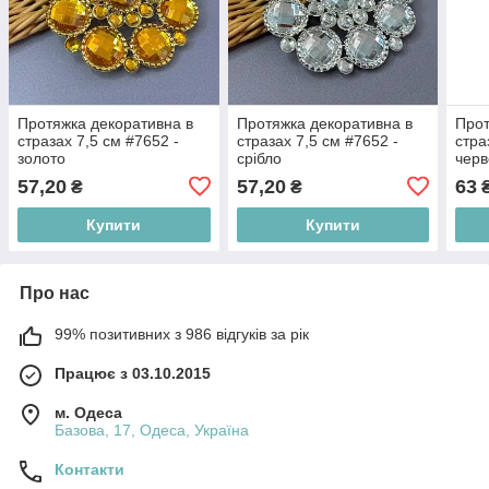
Протяжка декоративна в
Протяжка декоративна в
Прот
стразах 7,5 см #7652 -
стразах 7,5 см #7652 -
стра
золото
срібло
чер
57,20
57,20
63
₴
₴
Купити
Купити
Про нас
99% позитивних з 986 відгуків за рік
Працює з 03.10.2015
м. Одеса
Базова, 17, Одеса, Україна
Контакти