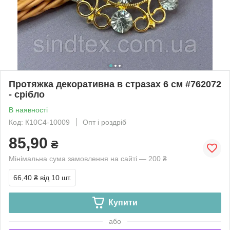
Протяжка декоративна в стразах 6 см #762072
- срібло
В наявності
Код: К10С4-10009
Опт і роздріб
85,90
₴
Мінімальна сума замовлення на сайті — 200 ₴
66,40 ₴
від 10 шт.
Купити
або