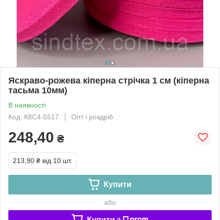
Яскраво-рожева кіперна стрічка 1 см (кіперна
тасьма 10мм)
В наявності
Код: К8С4-5517
Опт і роздріб
248,40
₴
213,90 ₴
від 10 шт.
Купити
або
Купити з