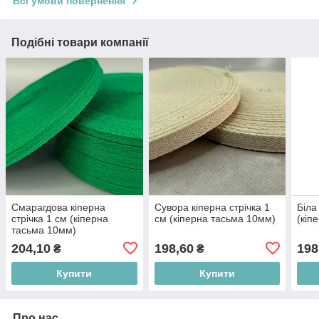
Всі умови повернення
Подібні товари компанії
Смарагдова кіперна
Сувора кіперна стрічка 1
Біла
стрічка 1 см (кіперна
см (кіперна тасьма 10мм)
(кіп
тасьма 10мм)
204,10
198,60
198
₴
₴
Купити
Купити
Про нас