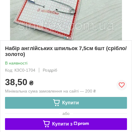
Набір англійських шпильок 7,5см 6шт (срібло/
золото)
В наявності
Код: К3С0-1704
Роздріб
38,50
₴
Мінімальна сума замовлення на сайті — 200 ₴
Купити
або
Купити з