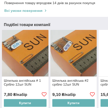
Повернення товару впродовж 14 днів за рахунок покупця
Всі умови повернення
Подібні товари компанії
Шпилька англійська # 1
Шпилька англійська #2
Шпил
Срібло 12шт SUN
срібло 12шт SUN
сріб
7,80
9,10
15,
₴/набір
₴/набір
Купити
Купити