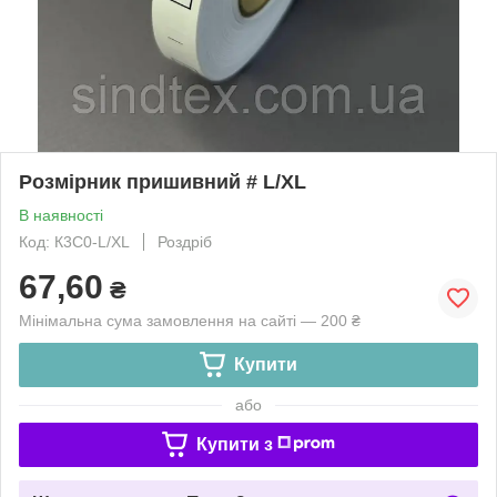
Розмірник пришивний # L/XL
В наявності
Код: К3С0-L/XL
Роздріб
67,60
₴
Мінімальна сума замовлення на сайті — 200 ₴
Купити
або
Купити з