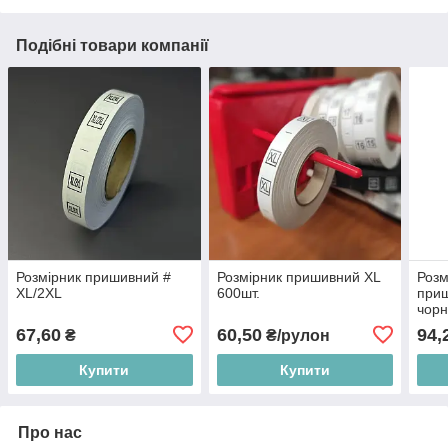
Подібні товари компанії
Розмірник пришивний #
Розмірник пришивний XL
Розм
XL/2XL
600шт.
приш
чор
67,60
60,50
94,
₴
₴/рулон
Купити
Купити
Про нас