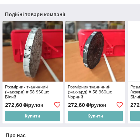
Подібні товари компанії
Розмірник тканинний
Розмірник тканинний
Розм
(жаккард) # 58 960шт.
(жаккард) # 58 960шт.
(жак
Білий
Чорний
Біли
272,60
272,60
272
₴/рулон
₴/рулон
Купити
Купити
Про нас