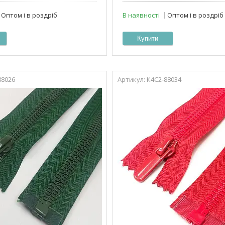
Оптом і в роздріб
В наявності
Оптом і в роздріб
Купити
88026
К4С2-88034