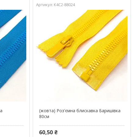
К4С2-88024
ка
(жовта) Роз'ємна блискавка Баришівка
80см
60,50 ₴