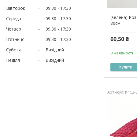
Вівторок
09:30
17:30
(зелена) Ро
Середа
09:30
17:30
80см
Четвер
09:30
17:30
60,50 ₴
Пʼятниця
09:30
17:30
Субота
Вихідний
В наявності
Неділя
Вихідний
Купити
К4С2-