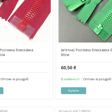
 Роз'ємна блискавка
(м'ятна) Роз'ємна блискавка 
0см
80см
60,50 ₴
Оптом і в роздріб
В наявності
Оптом і в роздріб
Купити
88040
К4С2-88030