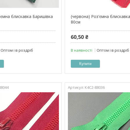
з'ємна блискавка Баришівка
(червона) Роз'ємна блискавк
80см
60,50 ₴
Оптом і в роздріб
В наявності
Оптом і в роздріб
Купити
88044
К4С2-88036