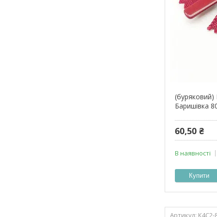
(буряковий)
Баришівка 8
60,50 ₴
В наявності
Купити
К4С2-