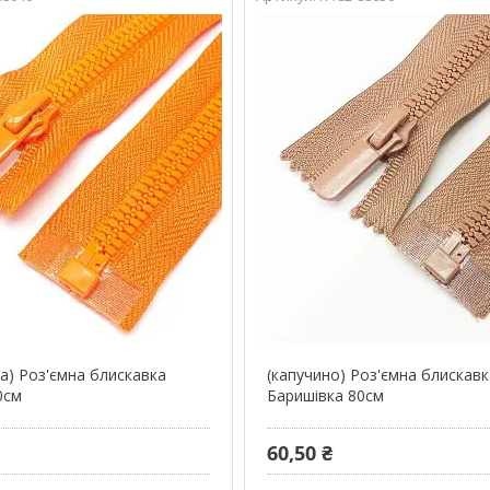
а) Роз'ємна блискавка
(капучино) Роз'ємна блискав
0см
Баришівка 80см
60,50 ₴