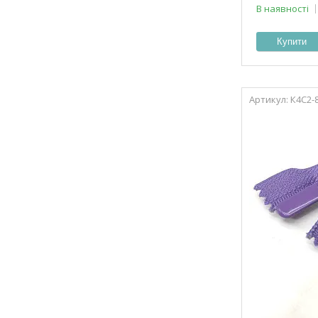
В наявності
Купити
К4С2-