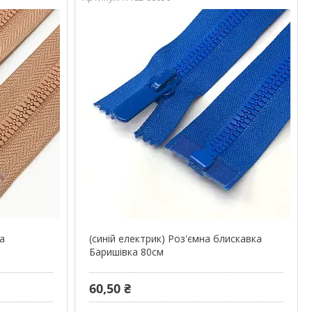
ка
(синій електрик) Роз'ємна блискавка
Баришівка 80см
60,50 ₴