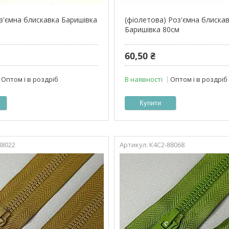
оз'ємна блискавка Баришівка
(фіолетова) Роз'ємна блиска
Баришівка 80см
60,50 ₴
Оптом і в роздріб
В наявності
Оптом і в роздріб
Купити
88022
К4С2-88068