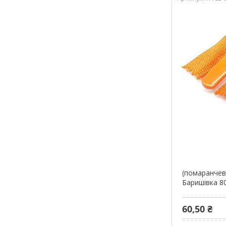
(помаранчев
Баришівка 8
60,50 ₴