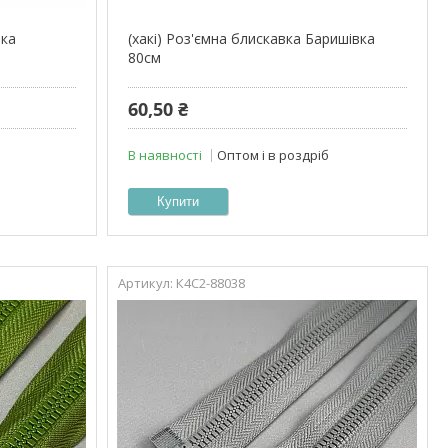
вка
(хакі) Роз'ємна блискавка Баришівка
80см
60,50 ₴
В наявності
Оптом і в роздріб
Купити
К4С2-88038