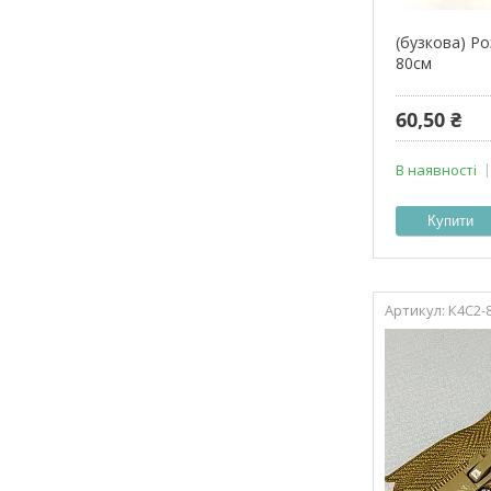
(бузкова) Р
80см
60,50 ₴
В наявності
Купити
К4С2-