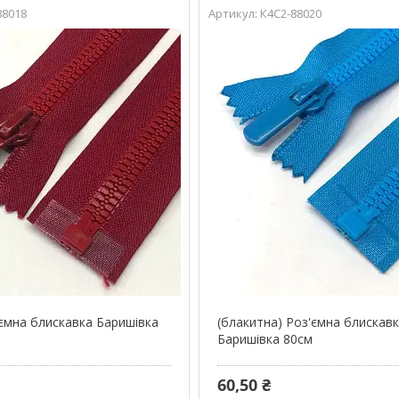
88018
К4С2-88020
'ємна блискавка Баришівка
(блакитна) Роз'ємна блискав
Баришівка 80см
60,50 ₴