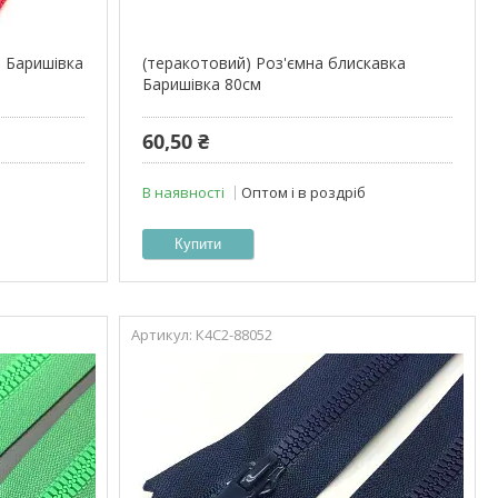
а Баришівка
(теракотовий) Роз'ємна блискавка
Баришівка 80см
60,50 ₴
В наявності
Оптом і в роздріб
Купити
К4С2-88052