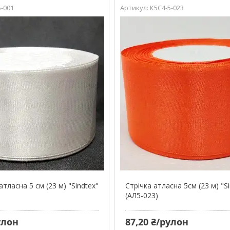
5-001
К5С4-5-023
атласна 5 см (23 м) "Sindtex"
Стрічка атласна 5см (23 м) "S
(АЛ5-023)
улон
87,20 ₴/рулон