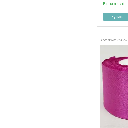
В наявності
Купити
К5С4-