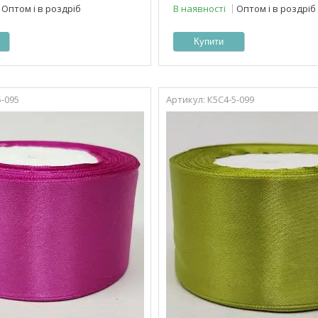
Оптом і в роздріб
В наявності
Оптом і в роздріб
Купити
5-095
К5С4-5-099