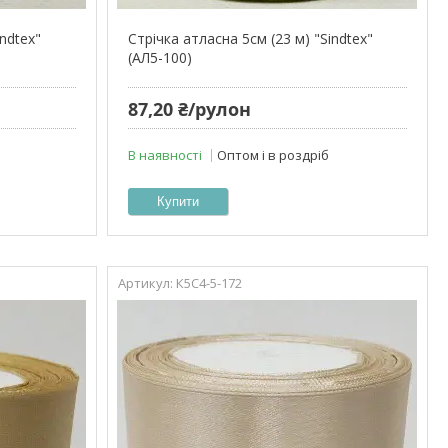
indtex"
Стрічка атласна 5см (23 м) "Sindtex"
(АЛ5-100)
87,20 ₴/рулон
В наявності
Оптом і в роздріб
Купити
К5С4-5-172