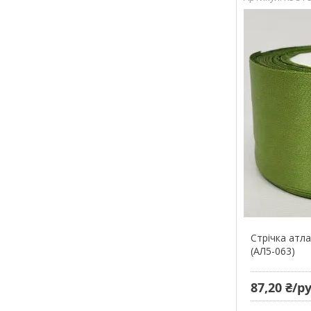
Стрічка атла
(АЛ5-063)
87,20 ₴/р