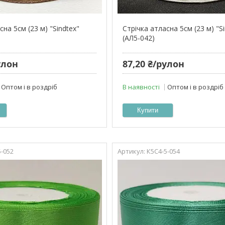
сна 5см (23 м) "Sindtex"
Стрічка атласна 5см (23 м) "S
(АЛ5-042)
улон
87,20 ₴/рулон
Оптом і в роздріб
В наявності
Оптом і в роздріб
Купити
5-052
К5С4-5-054