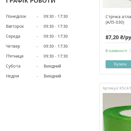
ГРАФІК РОБОТИ
Понеділок
09:30
17:30
Стрічка атла
(АЛ5-030)
Вівторок
09:30
17:30
Середа
09:30
17:30
87,20 ₴/р
Четвер
09:30
17:30
В наявності
Пʼятниця
09:30
17:30
Купити
Субота
Вихідний
Неділя
Вихідний
К5С4-