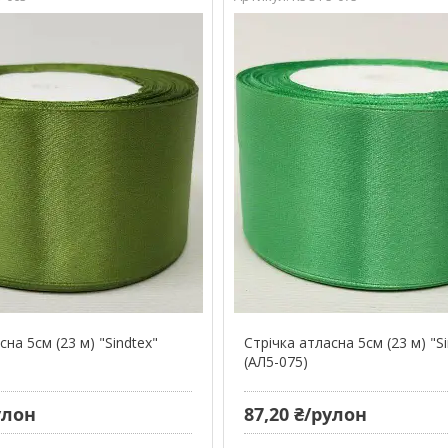
сна 5см (23 м) "Sindtex"
Стрічка атласна 5см (23 м) "S
(АЛ5-075)
улон
87,20 ₴/рулон