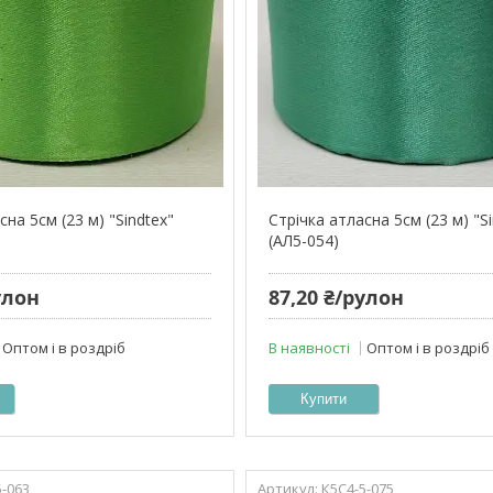
сна 5см (23 м) "Sindtex"
Стрічка атласна 5см (23 м) "S
(АЛ5-054)
улон
87,20 ₴/рулон
Оптом і в роздріб
В наявності
Оптом і в роздріб
Купити
5-063
К5С4-5-075