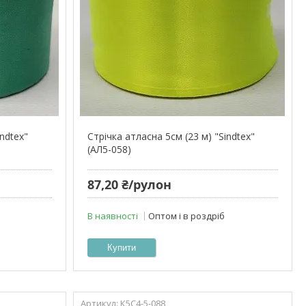
indtex"
Стрічка атласна 5см (23 м) "Sindtex"
(АЛ5-058)
87,20 ₴/рулон
В наявності
Оптом і в роздріб
Купити
К5С4-5-088