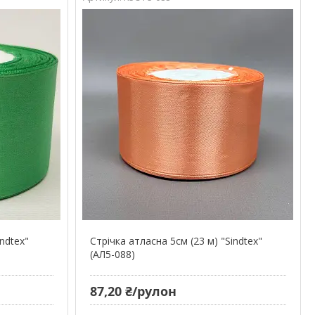
indtex"
Стрічка атласна 5см (23 м) "Sindtex"
(АЛ5-088)
87,20 ₴/рулон