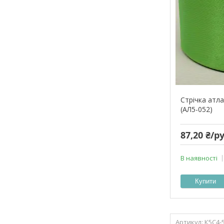
Стрічка атла
(АЛ5-052)
87,20 ₴/р
В наявності
Купити
К5С4-