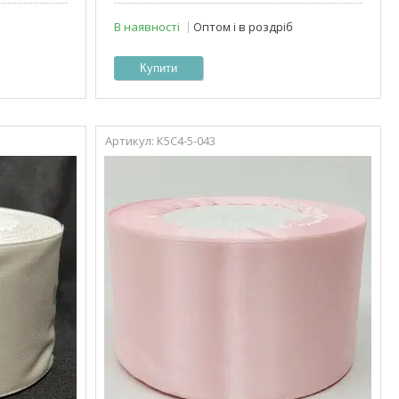
В наявності
Оптом і в роздріб
Купити
К5С4-5-043