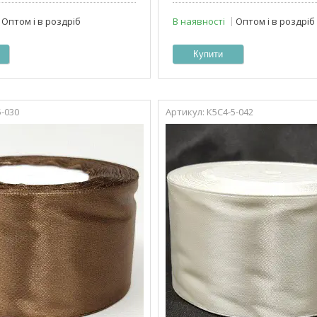
Оптом і в роздріб
В наявності
Оптом і в роздріб
Купити
5-030
К5С4-5-042