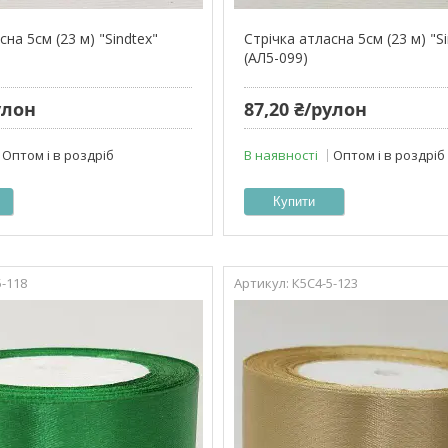
сна 5см (23 м) "Sindtex"
Стрічка атласна 5см (23 м) "S
(АЛ5-099)
улон
87,20 ₴/рулон
Оптом і в роздріб
В наявності
Оптом і в роздріб
Купити
5-118
К5С4-5-123