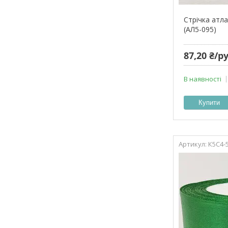
Стрічка атла
(АЛ5-095)
87,20 ₴/р
В наявності
Купити
К5С4-