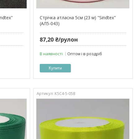
indtex"
Стрічка атласна 5см (23 м) "Sindtex"
(АЛ5-043)
87,20 ₴/рулон
В наявності
Оптом і в роздріб
Купити
К5С4-5-058