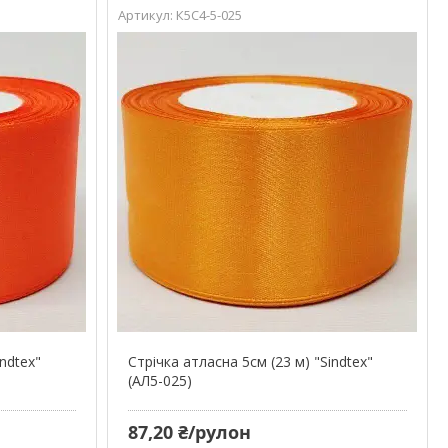
К5С4-5-025
indtex"
Стрічка атласна 5см (23 м) "Sindtex"
(АЛ5-025)
87,20 ₴/рулон