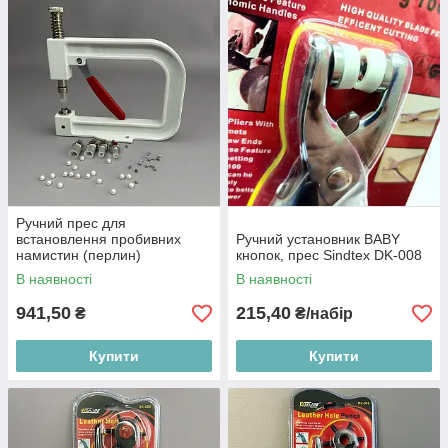
Ручний прес для
встановлення пробивних
Ручний установник BABY
намистин (перлин)
кнопок, прес Sindtex DK-008
В наявності
В наявності
941,50
215,40
₴
₴/набір
Купити
Купити