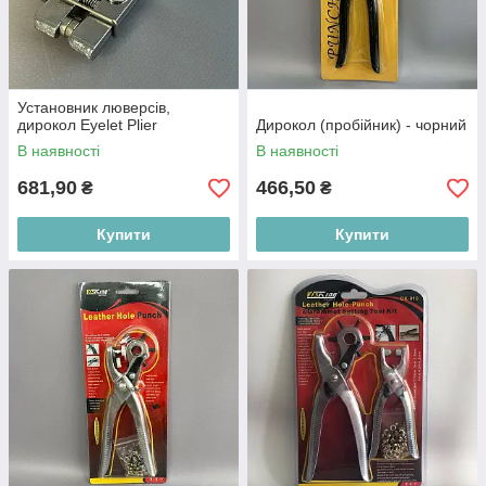
Установник люверсів,
дирокол Eyelet Plier
Дирокол (пробійник) - чорний
В наявності
В наявності
681,90
466,50
₴
₴
Купити
Купити