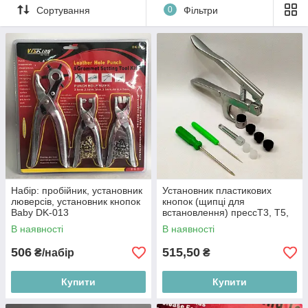
Сортування
0
Фільтри
Набір: пробійник, установник
Установник пластикових
люверсів, установник кнопок
кнопок (щипці для
Baby DK-013
встановлення) прессТ3, Т5,
Т8
В наявності
В наявності
506
515,50
₴/набір
₴
Купити
Купити