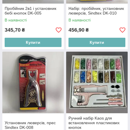
Пробійник 2в1 і установник
Набір: пробійник, установник
бебі кнопок DK-005
люверсів, Sindtex DK-010
В наявності
В наявності
345,70
456,90
₴
₴
Купити
Купити
Ручний набір Kaos для
Установник люверсів, прес
встановлення пластикових
Sindtex DK-008
кнопок