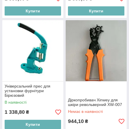
Купити
Купити
Універсальний прес для
установки фурнітури
Бірюзовий
Діркопробивач Xinwey для
В наявності
шкіри револьверний XW-007
1 338,80
Немає в наявності
₴
944,10
₴
Купити