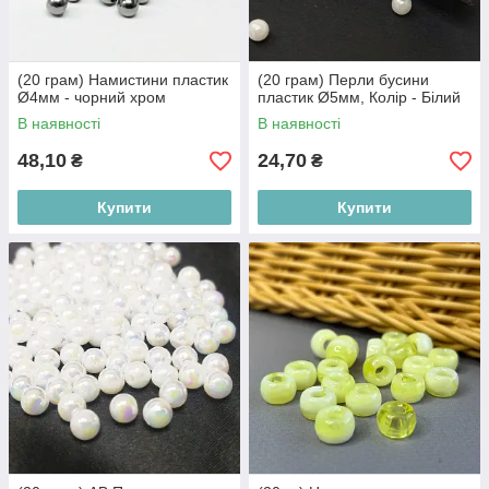
(20 грам) Намистини пластик
(20 грам) Перли бусини
Ø4мм - чорний хром
пластик Ø5мм, Колір - Білий
В наявності
В наявності
48,10
24,70
₴
₴
Купити
Купити